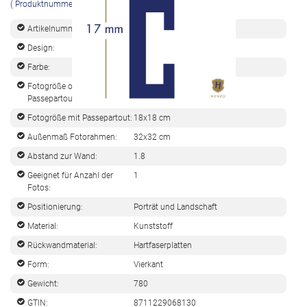
( Produktnummer: 36891432961.20903)
Artikelnummer:
8185315
Design:
Napoli
Farbe:
Silber
Fotogröße ohne
30x30 cm
Passepartout:
Fotogröße mit Passepartout:
18x18 cm
Außenmaß Fotorahmen:
32x32 cm
Abstand zur Wand:
1.8
Geeignet für Anzahl der
1
Fotos:
Positionierung:
Porträt und Landschaft
Material:
Kunststoff
Rückwandmaterial:
Hartfaserplatten
Form:
Vierkant
Gewicht:
780
GTIN:
8711229068130