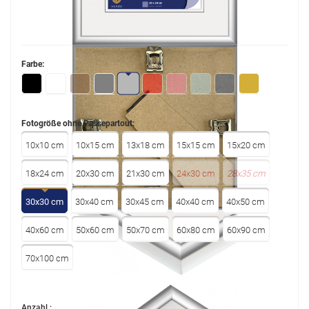
Farbe:
Fotogröße ohne Passepartout:
10x10 cm
10x15 cm
13x18 cm
15x15 cm
15x20 cm
18x24 cm
20x30 cm
21x30 cm
24x30 cm
28x35 cm
30x30 cm
30x40 cm
30x45 cm
40x40 cm
40x50 cm
40x60 cm
50x60 cm
50x70 cm
60x80 cm
60x90 cm
70x100 cm
Anzahl :