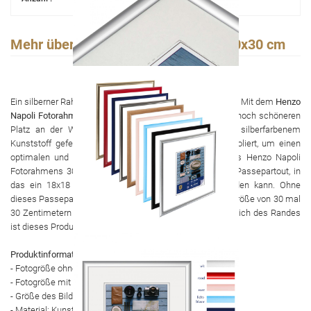
Mehr über Bilderrahmen - Napoli - 30x30 cm
Ein silberner Rahmen schafft eine besondere Atmosphäre. Mit dem
Henzo
Napoli Fotorahmen 30x30 cm silber
kann ein Foto einen noch schöneren
Platz an der Wand bekommen. Der Rahmen ist aus silberfarbenem
Kunststoff gefertigt und das Glas ist gewaschen und poliert, um einen
optimalen und klaren Effekt zu erzielen. Im Inneren des Henzo Napoli
Fotorahmens 30x30 Zentimeter silber befindet sich ein Passepartout, in
das ein 18x18 Zentimeter großes Foto eingefügt werden kann. Ohne
dieses Passepartout kann ein Bild mit einer maximalen Größe von 30 mal
30 Zentimetern an die Wand gehängt werden. Einschließlich des Randes
ist dieses Produkt 32 mal 32 Zentimeter groß.
Produktinformation
- Fotogröße ohne Passepartout: 30x30 cm
- Fotogröße mit Passepartout: 18x18 cm
- Größe des Bilderrahmens außen: 32x32x1,7 cm
- Material: Kunststoff