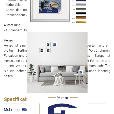
- Farbe: Silber
- Anzahl der Fotos: 1
- Passepartout: Ja
Aufstellung
- Aufhängen: Horizontal und vertikal
Henzo
Henzo ist eine rein holländische Marke, die seit 1958 besteht und ein
breites Sortiment an luxuriösen Wechselrahmen, Porträtrahmen,
Fotoalben und ähnlichen Produkten anbietet. Als Spezialist in Europa hat
Henzo eine schöne Kollektion in verschiedenen Wohnstilen, Formaten und
Farben. Wenn Sie Ihr Zuhause mit Henzo-Produkten einrichten, schaffen
Sie ein echtes Gefühl von Zuhause. Henzo. Die Emotionen lebendig
halten!
Spezifikationen
Mehr über Bilderrahmen - Napoli - 30x30 cm