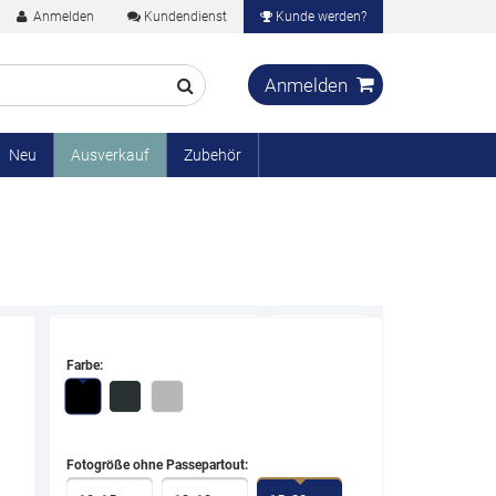
Anmelden
Kundendienst
Kunde werden?
ferung ab € 250,-
€0.00
Anmelden
Neu
Ausverkauf
Zubehör
Farbe:
Fotogröße ohne Passepartout: