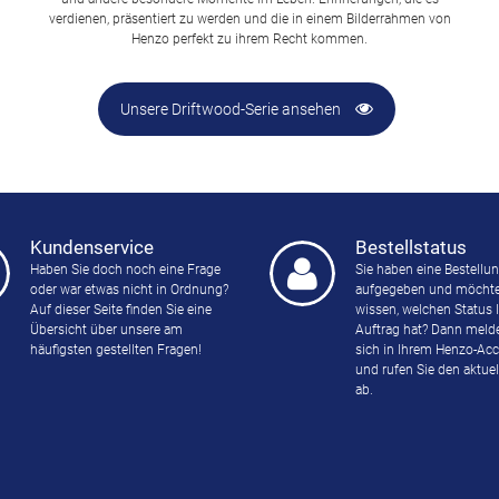
verdienen, präsentiert zu werden und die in einem Bilderrahmen von
Henzo perfekt zu ihrem Recht kommen.
Unsere Driftwood-Serie ansehen
Kundenservice
Bestellstatus
Haben Sie doch noch eine Frage
Sie haben eine Bestellu
oder war etwas nicht in Ordnung?
aufgegeben und möchte
Auf dieser Seite finden Sie eine
wissen, welchen Status 
Übersicht über unsere am
Auftrag hat? Dann meld
häufigsten gestellten Fragen!
sich in Ihrem Henzo-Ac
und rufen Sie den aktuel
ab.