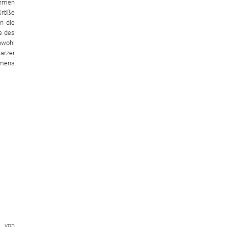
ahmen
Größe
n die
e des
owohl
arzer
hmens
e von