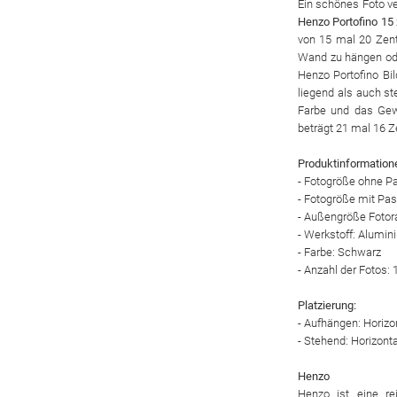
Ein schönes Foto v
Henzo Portofino 15
von 15 mal 20 Zent
Wand zu hängen ode
Henzo Portofino Bi
liegend als auch s
Farbe und das Gew
beträgt 21 mal 16 Z
Produktinformation
- Fotogröße ohne P
- Fotogröße mit Pa
- Außengröße Foto
- Werkstoff: Alumi
- Farbe: Schwarz
- Anzahl der Fotos: 
Platzierung:
- Aufhängen: Horizon
- Stehend: Horizonta
Henzo
Henzo ist eine re