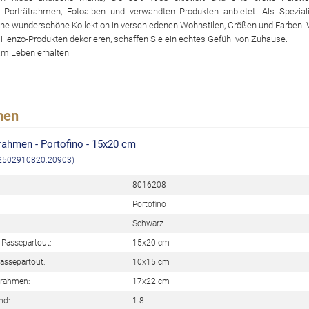
 Porträtrahmen, Fotoalben und verwandten Produkten anbietet. Als Speziali
ine wunderschöne Kollektion in verschiedenen Wohnstilen, Größen und Farben.
 Henzo-Produkten dekorieren, schaffen Sie ein echtes Gefühl von Zuhause.
m Leben erhalten!
nen
rahmen - Portofino - 15x20 cm
32502910820.20903)
8016208
Portofino
Schwarz
Passepartout:
15x20 cm
assepartout:
10x15 cm
rahmen:
17x22 cm
nd:
1.8