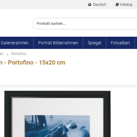
Deutsch
Katalog
Kostenlose Lie
Galerierahmen
Porträt Bilderrahmen
Spiegel
Fotoalben
men
Portofino
 - Portofino - 15x20 cm