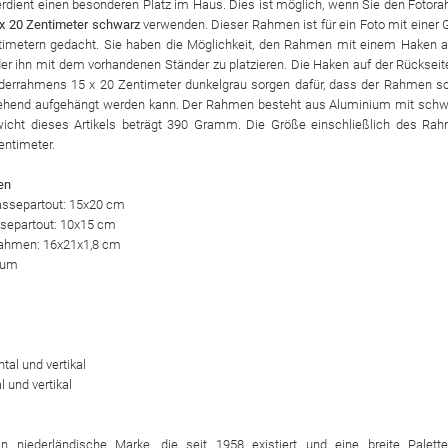
erdient einen besonderen Platz im Haus. Dies ist möglich, wenn Sie den Fotor
 x 20 Zentimeter schwarz
verwenden. Dieser Rahmen ist für ein Foto mit einer 
imetern gedacht. Sie haben die Möglichkeit, den Rahmen mit einem Haken a
r ihn mit dem vorhandenen Ständer zu platzieren. Die Haken auf der Rückseit
lderrahmens 15 x 20 Zentimeter dunkelgrau sorgen dafür, dass der Rahmen s
tehend aufgehängt werden kann. Der Rahmen besteht aus Aluminium mit schw
icht dieses Artikels beträgt 390 Gramm. Die Größe einschließlich des Ra
entimeter.
en
assepartout: 15x20 cm
ssepartout: 10x15 cm
rahmen: 16x21x1,8 cm
nium
1
tal und vertikal
l und vertikal
in niederländische Marke, die seit 1958 existiert und eine breite Palett