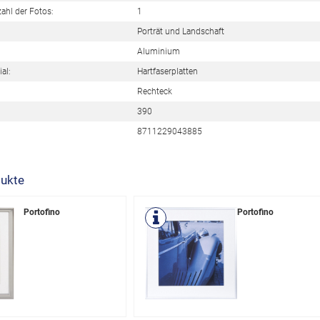
ahl der Fotos:
1
Porträt und Landschaft
Aluminium
al:
Hartfaserplatten
Rechteck
390
8711229043885
ukte
Portofino
Portofino