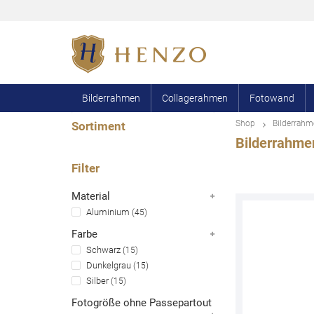
Bilderrahmen
Collagerahmen
Fotowand
Shop
Bilderrah
Sortiment
Bilderrahmen
10
Filter
Material
Aluminium
45
Farbe
Schwarz
15
Dunkelgrau
15
Silber
15
Fotogröße ohne Passepartout