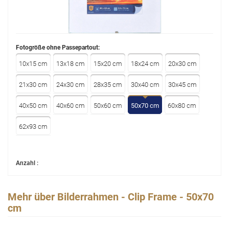
Fotogröße ohne Passepartout:
10x15 cm
13x18 cm
15x20 cm
18x24 cm
20x30 cm
21x30 cm
24x30 cm
28x35 cm
30x40 cm
30x45 cm
40x50 cm
40x60 cm
50x60 cm
50x70 cm
60x80 cm
62x93 cm
Anzahl :
Mehr über Bilderrahmen - Clip Frame - 50x70
cm