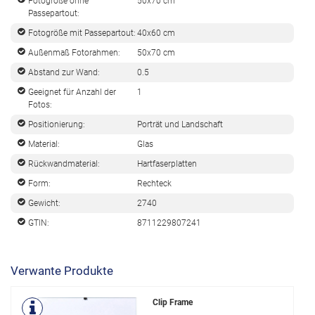
Fotogröße ohne
50x70 cm
Passepartout:
Fotogröße mit Passepartout:
40x60 cm
Außenmaß Fotorahmen:
50x70 cm
Abstand zur Wand:
0.5
Geeignet für Anzahl der
1
Fotos:
Positionierung:
Porträt und Landschaft
Material:
Glas
Rückwandmaterial:
Hartfaserplatten
Form:
Rechteck
Gewicht:
2740
GTIN:
8711229807241
Verwante Produkte
Clip Frame