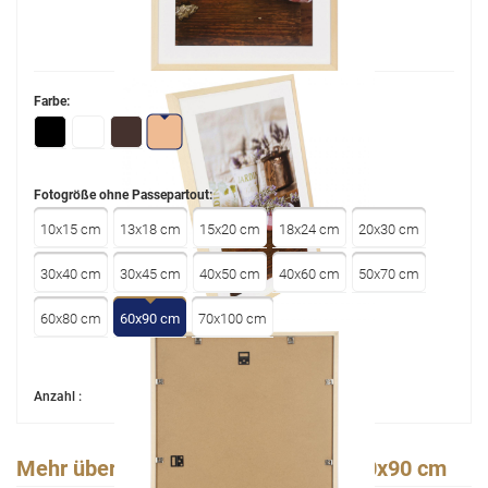
Farbe:
Fotogröße ohne Passepartout:
10x15 cm
13x18 cm
15x20 cm
18x24 cm
20x30 cm
30x40 cm
30x45 cm
40x50 cm
40x60 cm
50x70 cm
60x80 cm
60x90 cm
70x100 cm
Anzahl :
Mehr über Bilderrahmen - Jardin - 60x90 cm