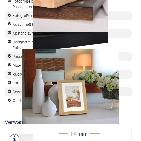
Fotogröße ohne
60x90 cm
Passepartout:
Fotogröße mit Passepartout:
50x75 cm
Außenmaß Fotorahmen:
63x93 cm
Abstand zur Wand:
2
Geeignet für Anzahl der
1
Fotos:
Positionierung:
Porträt und Landschaft
Material:
Holz
Rückwandmaterial:
Hartfaserplatten
Form:
Rechteck
Gewicht:
3000
GTIN:
8711229067768
Verwante Produkte
Jardin