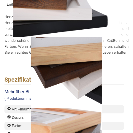
- Aufhängen: Horizontal und vertikal
Henzo
Henzo ist eine rein niederländische Marke, die seit 1958 besteht und eine
breite Palette von Luxusbilderrahmen, Porträtrahmen, Fotoalben und
verwandten Produkten anbietet. Als Spezialist in Europa hat Henzo eine
wunderschöne Kollektion in verschiedenen Wohnstilen, Größen und
Farben. Wenn Sie Ihr Zuhause mit Henzo-Produkten dekorieren, schaffen
Sie ein echtes Gefühl von Zuhause. Henzo. Emotionen am Leben erhalten!
Spezifikationen
Mehr über Bilderrahmen - Jardin - 60x90 cm
( Produktnummer: 28510751365.20903)
Artikelnummer:
8494105
Design:
Jardin
Farbe:
Natur